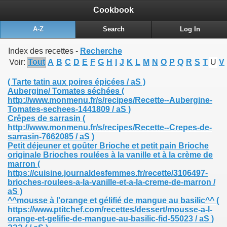
Cookbook
A-Z
Search
Log In
Index des recettes -
Recherche
Voir:
Tout
A
B
C
D
E
F
G
H
I
J
K
L
M
N
O
P
Q
R
S
T
U
V
( Tarte tatin aux poires épicées / aS )
Aubergine/ Tomates séchées
(
http://www.monmenu.fr/s/recipes/Recette--Aubergine-
Tomates-sechees-1441809 / aS )
Crêpes de sarrasin
(
http://www.monmenu.fr/s/recipes/Recette--Crepes-de-
sarrasin-7662085 / aS )
Petit déjeuner et goûter Brioche et petit pain Brioche
originale Brioches roulées à la vanille et à la crème de
marron
(
https://cuisine.journaldesfemmes.fr/recette/3106497-
brioches-roulees-a-la-vanille-et-a-la-creme-de-marron /
aS )
^^mousse à l'orange et gélifié de mangue au basilic^^
(
https://www.ptitchef.com/recettes/dessert/mousse-a-l-
orange-et-gelifie-de-mangue-au-basilic-fid-55023 / aS )