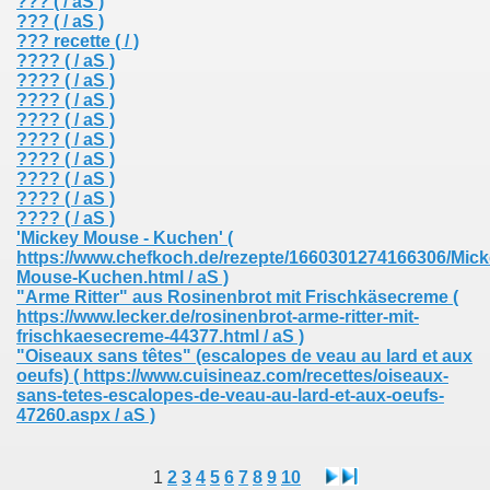
???
( / aS )
???
( / aS )
??? recette
( / )
????
( / aS )
????
( / aS )
????
( / aS )
????
( / aS )
????
( / aS )
????
( / aS )
????
( / aS )
????
( / aS )
????
( / aS )
'Mickey Mouse - Kuchen'
(
https://www.chefkoch.de/rezepte/1660301274166306/Mick
Mouse-Kuchen.html / aS )
"Arme Ritter" aus Rosinenbrot mit Frischkäsecreme
(
https://www.lecker.de/rosinenbrot-arme-ritter-mit-
frischkaesecreme-44377.html / aS )
"Oiseaux sans têtes" (escalopes de veau au lard et aux
oeufs)
( https://www.cuisineaz.com/recettes/oiseaux-
sans-tetes-escalopes-de-veau-au-lard-et-aux-oeufs-
47260.aspx / aS )
1
2
3
4
5
6
7
8
9
10